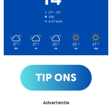
27º - 13º
76%
4.47 km/h
27
27
30
35
37
℃
℃
℃
℃
℃
do
vr
za
zo
ma
Advertentie