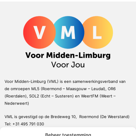
Voor Midden-Limburg (VML) is een samenwerkingsverband van
de omroepen ML5 (Roermond – Maasgouw – Leudal), OR6
(Roerdalen), SOL2 (Echt – Susteren) en WeertFM (Weert –
Nederweert)
VML is gevestigd op de Bredeweg 10, Roermond (De Weerstand)
Tel:
+31 495 791 030
redactie@vmlnieuws.nl
Beheer toestemming