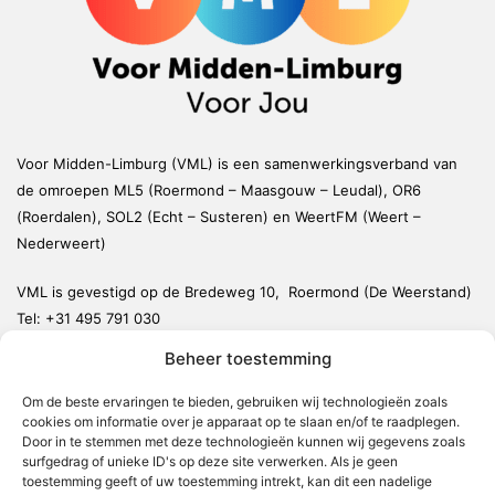
Voor Midden-Limburg (VML) is een samenwerkingsverband van
de omroepen ML5 (Roermond – Maasgouw – Leudal), OR6
(Roerdalen), SOL2 (Echt – Susteren) en WeertFM (Weert –
Nederweert)
VML is gevestigd op de Bredeweg 10, Roermond (De Weerstand)
Tel:
+31 495 791 030
redactie@vmlnieuws.nl
Beheer toestemming
Om de beste ervaringen te bieden, gebruiken wij technologieën zoals
Weert
cookies om informatie over je apparaat op te slaan en/of te raadplegen.
Nederweert
Door in te stemmen met deze technologieën kunnen wij gegevens zoals
surfgedrag of unieke ID's op deze site verwerken. Als je geen
Leudal
toestemming geeft of uw toestemming intrekt, kan dit een nadelige