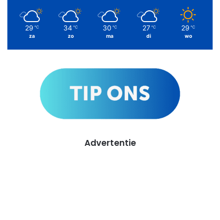
29
34
30
27
29
℃
℃
℃
℃
℃
za
zo
ma
di
wo
Advertentie