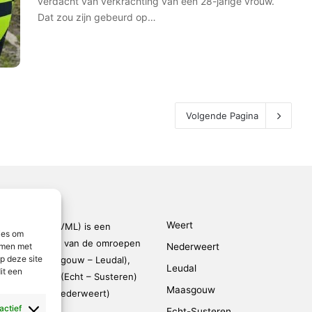
verdacht van verkrachting van een 28-jarige vrouw.
Dat zou zijn gebeurd op…
Volgende Pagina
Weert
den-Limburg (VML) is een
ies om
kingsverband van de omroepen
emmen met
Nederweert
p deze site
rmond – Maasgouw – Leudal),
Leudal
it een
dalen), SOL2 (Echt – Susteren)
Maasgouw
FM (Weert – Nederweert)
 actief
Echt-Susteren