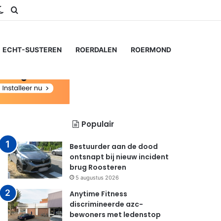
ram
S
Switch skin
Zoeken naar...
ECHT-SUSTEREN
ROERDALEN
ROERMOND
Populair
Bestuurder aan de dood
ontsnapt bij nieuw incident
brug Roosteren
5 augustus 2026
Anytime Fitness
discrimineerde azc-
bewoners met ledenstop