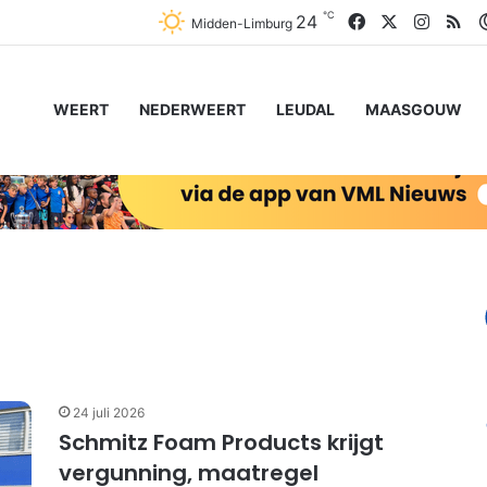
℃
Facebook
X
Instag
RS
24
Midden-Limburg
WEERT
NEDERWEERT
LEUDAL
MAASGOUW
24 juli 2026
Schmitz Foam Products krijgt
vergunning, maatregel