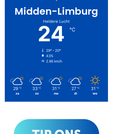
Midden-Limburg
Heldere Lucht
24
℃
29º - 20º
43%
2.96 km/h
29
33
31
27
31
℃
℃
℃
℃
℃
za
zo
ma
di
wo