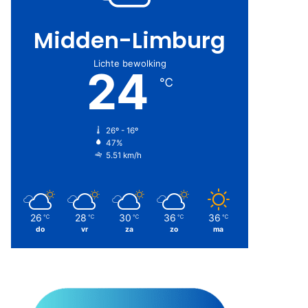
Midden-Limburg
Lichte bewolking
24
℃
26º - 16º
47%
5.51 km/h
26
28
30
36
36
℃
℃
℃
℃
℃
do
vr
za
zo
ma