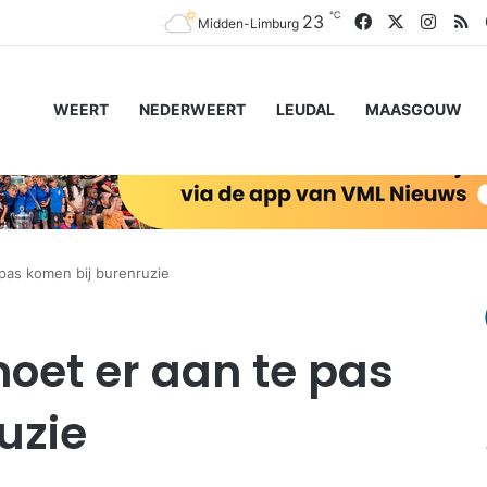
℃
Facebook
X
Insta
R
23
Midden-Limburg
WEERT
NEDERWEERT
LEUDAL
MAASGOUW
pas komen bij burenruzie
oet er aan te pas
uzie