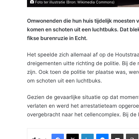
Foto ter illustratie (Bron: Wikimedia Commons)
Omwonenden die hun huis tijdelijk moesten v
komen en schoten uit een luchtbuks. Dat ble
fikse burenruzie in Echt.
Het speelde zich allemaal af op de Houtstraa
dreigementen uitte richting de politie. Bij
zijn. Ook toen de politie ter plaatse was, w
om schoten uit een luchtbuks.
Gezien de gevaarlijke situatie op dat mome
verlaten en werd het arrestatieteam opger
overgebracht naar het cellencomplex. Bij de
Facebook
X
LinkedIn
Messenger
Deel via Email