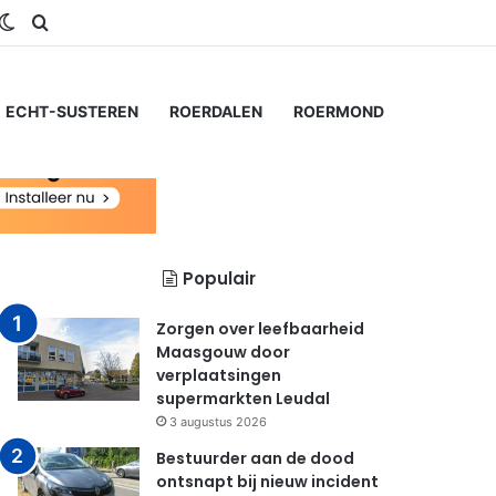
gram
SS
Switch skin
Zoeken naar...
ECHT-SUSTEREN
ROERDALEN
ROERMOND
Populair
Zorgen over leefbaarheid
Maasgouw door
verplaatsingen
supermarkten Leudal
3 augustus 2026
Bestuurder aan de dood
ontsnapt bij nieuw incident