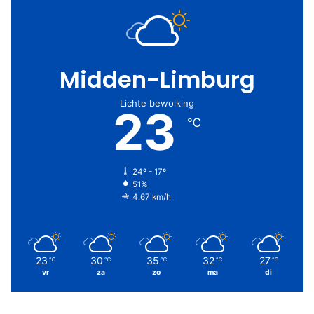
Midden-Limburg
Lichte bewolking
23
℃
24º - 17º
51%
4.67 km/h
23
30
35
32
27
℃
℃
℃
℃
℃
vr
za
zo
ma
di