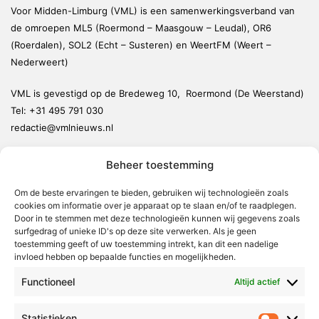
Voor Midden-Limburg (VML) is een samenwerkingsverband van
de omroepen ML5 (Roermond – Maasgouw – Leudal), OR6
(Roerdalen), SOL2 (Echt – Susteren) en WeertFM (Weert –
Nederweert)
VML is gevestigd op de Bredeweg 10, Roermond (De Weerstand)
Tel:
+31 495 791 030
redactie@vmlnieuws.nl
Beheer toestemming
Weert
Nederweert
Om de beste ervaringen te bieden, gebruiken wij technologieën zoals
cookies om informatie over je apparaat op te slaan en/of te raadplegen.
Leudal
Door in te stemmen met deze technologieën kunnen wij gegevens zoals
Maasgouw
surfgedrag of unieke ID's op deze site verwerken. Als je geen
toestemming geeft of uw toestemming intrekt, kan dit een nadelige
Echt-Susteren
invloed hebben op bepaalde functies en mogelijkheden.
Roerdalen
Functioneel
Altijd actief
Roermond
Statistieken