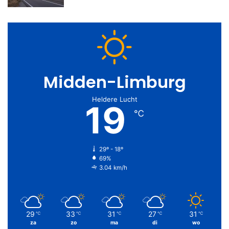
Midden-Limburg
Heldere Lucht
19
℃
29º - 18º
69%
3.04 km/h
29
33
31
27
31
℃
℃
℃
℃
℃
za
zo
ma
di
wo