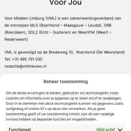
Voor Midden-Limburg (VML) is een samenwerkingsverband van
de omroepen ML5 (Roermond – Maasgouw – Leudal), OR6
(Roerdalen), SOL2 (Echt – Susteren) en WeertFM (Weert –
Nederweert)
VML is gevestigd op de Bredeweg 10, Roermond (De Weerstand)
Tel:
+31 495 791 030
redactie@vmlnieuws.nl
Beheer toestemming
Weert
Nederweert
Om de beste ervaringen te bieden, gebruiken wij technologieën zoals
cookies om informatie over je apparaat op te slaan en/of te raadplegen.
Leudal
Door in te stemmen met deze technologieën kunnen wij gegevens zoals
Maasgouw
surfgedrag of unieke ID's op deze site verwerken. Als je geen
toestemming geeft of uw toestemming intrekt, kan dit een nadelige
Echt-Susteren
invloed hebben op bepaalde functies en mogelijkheden.
Roerdalen
Functioneel
Altijd actief