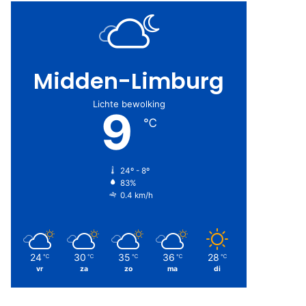
Midden-Limburg
Lichte bewolking
9
℃
24º - 8º
83%
0.4 km/h
24
30
35
36
28
℃
℃
℃
℃
℃
vr
za
zo
ma
di