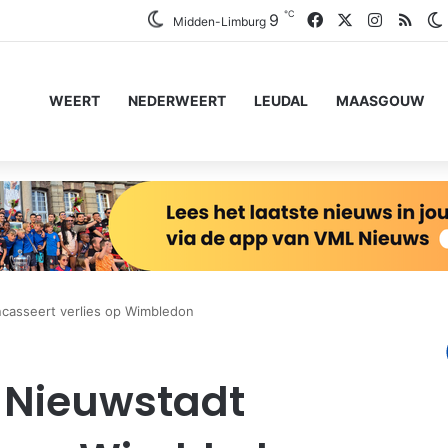
℃
Facebook
X
Instagra
RSS
9
Midden-Limburg
WEERT
NEDERWEERT
LEUDAL
MAASGOUW
ncasseert verlies op Wimbledon
 Nieuwstadt