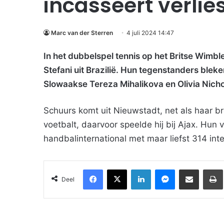
incasseert verli
Marc van der Sterren
4 juli 2024 14:47
In het dubbelspel tennis op het Britse Wim
Stefani uit Brazilië. Hun tegenstanders bleken
Slowaakse Tereza Mihalikova en Olivia Nicho
Schuurs komt uit Nieuwstadt, net als haar br
voetbalt, daarvoor speelde hij bij Ajax. Hu
handbalinternational met maar liefst 314 int
Facebook
X
LinkedIn
Messenger
Deel via Email
Deel