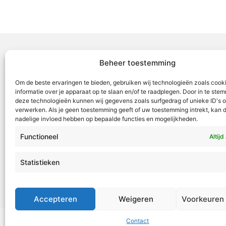
Beheer toestemming
Voor Mid
Om de beste ervaringen te bieden, gebruiken wij technologieën zoals cook
samenwer
informatie over je apparaat op te slaan en/of te raadplegen. Door in te st
deze technologieën kunnen wij gegevens zoals surfgedrag of unieke ID's o
ML5 (Roe
verwerken. Als je geen toestemming geeft of uw toestemming intrekt, kan d
OR6 (Roer
nadelige invloed hebben op bepaalde functies en mogelijkheden.
en Weert
Functioneel
Altijd
VML is g
Roermond
Statistieken
Tel:
+31 4
redactie
Accepteren
Weigeren
Voorkeuren
Contact