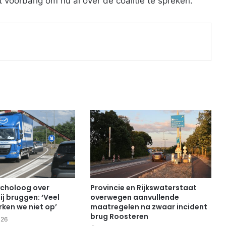
t voorbarig om nu al over de coalitie te spreken.”
Print
choloog over
Provincie en Rijkswaterstaat
ij bruggen: ‘Veel
overwegen aanvullende
ken we niet op’
maatregelen na zwaar incident
brug Roosteren
026