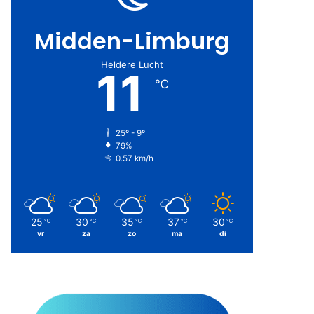
Midden-Limburg
Heldere Lucht
11
℃
25º - 9º
79%
0.57 km/h
25
30
35
37
30
℃
℃
℃
℃
℃
vr
za
zo
ma
di