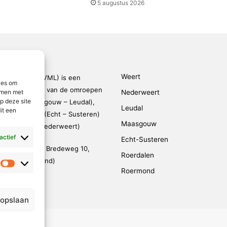
5 augustus 2026
Weert
den-Limburg (VML) is een
ies om
kingsverband van de omroepen
Nederweert
emmen met
p deze site
rmond – Maasgouw – Leudal),
Leudal
it een
dalen), SOL2 (Echt – Susteren)
Maasgouw
FM (Weert – Nederweert)
 actief
Echt-Susteren
evestigd op de Bredeweg 10,
Roerdalen
 (De Weerstand)
Statistieken
Roermond
95 791 030
@vmlnieuws.nl
 opslaan