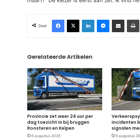
maart? “De kiezer is eerst aan zet. Ik vind he
Facebook
X
LinkedIn
Messenger
Deel via Email
Deel
Gerelateerde Artikelen
Provincie zet weer 24 uur per
Verkeerspsy
dag toezicht in bij bruggen
incidenten b
Roosteren en Kelpen
signalen mer
6 augustus 2026
6 augustus 2