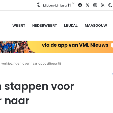
℃
Facebook
X
Instagr
RSS
11
Midden-Limburg
WEERT
NEDERWEERT
LEUDAL
MAASGOUW
verkiezingen over naar oppositiepartij
 stappen voor
r naar