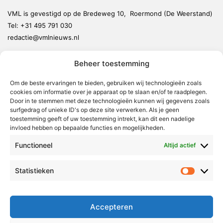
VML is gevestigd op de Bredeweg 10, Roermond (De Weerstand)
Tel:
+31 495 791 030
redactie@vmlnieuws.nl
Beheer toestemming
Weert
Nederweert
Om de beste ervaringen te bieden, gebruiken wij technologieën zoals
cookies om informatie over je apparaat op te slaan en/of te raadplegen.
Leudal
Door in te stemmen met deze technologieën kunnen wij gegevens zoals
Maasgouw
surfgedrag of unieke ID's op deze site verwerken. Als je geen
toestemming geeft of uw toestemming intrekt, kan dit een nadelige
Echt-Susteren
invloed hebben op bepaalde functies en mogelijkheden.
Roerdalen
Functioneel
Altijd actief
Roermond
Statistieken
Statistie
Over Voor Midden-Limburg
Radio & TV
Accepteren
Redactie