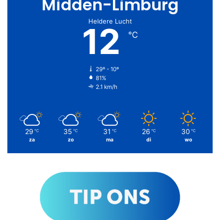
Midden-Limburg
Heldere Lucht
12
℃
29º - 10º
81%
2.1 km/h
29
35
31
26
30
℃
℃
℃
℃
℃
za
zo
ma
di
wo