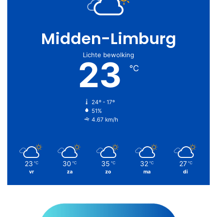
Midden-Limburg
Lichte bewolking
23
℃
24º - 17º
51%
4.67 km/h
23
30
35
32
27
℃
℃
℃
℃
℃
vr
za
zo
ma
di