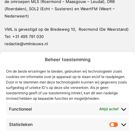
de omroepen ML5 (Roermond – Maasgouw – Leudal), OR6
(Roerdalen), SOL2 (Echt – Susteren) en WeertFM (Weert –
Nederweert)
VML is gevestigd op de Bredeweg 10, Roermond (De Weerstand)
Tel:
+31 495 791 030
redactie@vmlnieuws.nl
Beheer toestemming
Weert
Nederweert
Om de beste ervaringen te bieden, gebruiken wij technologieën zoals
cookies om informatie over je apparaat op te slaan en/of te raadplegen.
Leudal
Door in te stemmen met deze technologieën kunnen wij gegevens zoals
Maasgouw
surfgedrag of unieke ID's op deze site verwerken. Als je geen
toestemming geeft of uw toestemming intrekt, kan dit een nadelige
Echt-Susteren
invloed hebben op bepaalde functies en mogelijkheden.
Roerdalen
Functioneel
Altijd actief
Roermond
Statistieken
Statistie
Over Voor Midden-Limburg