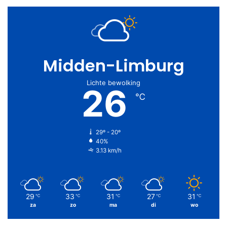
Midden-Limburg
Lichte bewolking
26
℃
29º - 20º
40%
3.13 km/h
29
33
31
27
31
℃
℃
℃
℃
℃
za
zo
ma
di
wo