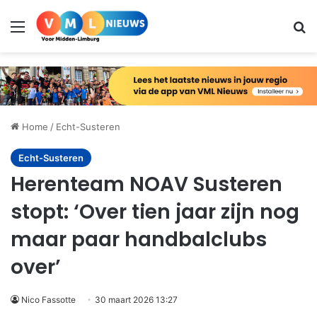
Menu
Zo
Home
/
Echt-Susteren
Echt-Susteren
Herenteam NOAV Susteren
stopt: ‘Over tien jaar zijn nog
maar paar handbalclubs
over’
Nico Fassotte
30 maart 2026 13:27