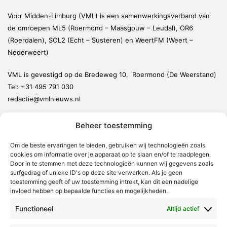
Voor Midden-Limburg (VML) is een samenwerkingsverband van
de omroepen ML5 (Roermond – Maasgouw – Leudal), OR6
(Roerdalen), SOL2 (Echt – Susteren) en WeertFM (Weert –
Nederweert)
VML is gevestigd op de Bredeweg 10, Roermond (De Weerstand)
Tel:
+31 495 791 030
redactie@vmlnieuws.nl
Beheer toestemming
Weert
Nederweert
Om de beste ervaringen te bieden, gebruiken wij technologieën zoals
cookies om informatie over je apparaat op te slaan en/of te raadplegen.
Leudal
Door in te stemmen met deze technologieën kunnen wij gegevens zoals
Maasgouw
surfgedrag of unieke ID's op deze site verwerken. Als je geen
toestemming geeft of uw toestemming intrekt, kan dit een nadelige
Echt-Susteren
invloed hebben op bepaalde functies en mogelijkheden.
Roerdalen
Functioneel
Altijd actief
Roermond