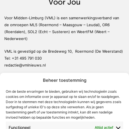
Voor Midden-Limburg (VML) is een samenwerkingsverband van
de omroepen ML5 (Roermond – Maasgouw – Leudal), OR6
(Roerdalen), SOL2 (Echt – Susteren) en WeertFM (Weert –
Nederweert)
VML is gevestigd op de Bredeweg 10, Roermond (De Weerstand)
Tel:
+31 495 791 030
redactie@vmlnieuws.nl
Beheer toestemming
Weert
Nederweert
Om de beste ervaringen te bieden, gebruiken wij technologieën zoals
cookies om informatie over je apparaat op te slaan en/of te raadplegen.
Leudal
Door in te stemmen met deze technologieën kunnen wij gegevens zoals
Maasgouw
surfgedrag of unieke ID's op deze site verwerken. Als je geen
toestemming geeft of uw toestemming intrekt, kan dit een nadelige
Echt-Susteren
invloed hebben op bepaalde functies en mogelijkheden.
Roerdalen
Functioneel
Altijd actief