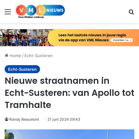
Menu
Zo
Home
/
Echt-Susteren
Echt-Susteren
Nieuwe straatnamen in
Echt-Susteren: van Apollo tot
Tramhalte
Randy Beaumont
21 juni 2024 09:43