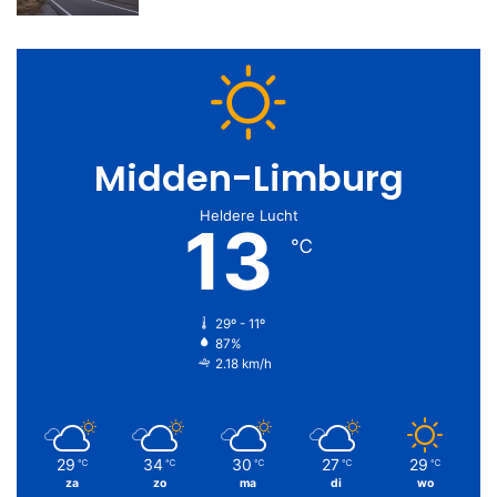
Midden-Limburg
Heldere Lucht
13
℃
29º - 11º
87%
2.18 km/h
29
34
30
27
29
℃
℃
℃
℃
℃
za
zo
ma
di
wo