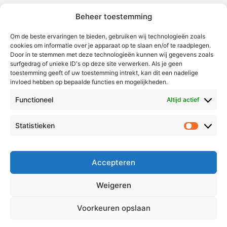
Beheer toestemming
Weert
Nederweert
Om de beste ervaringen te bieden, gebruiken wij technologieën zoals
cookies om informatie over je apparaat op te slaan en/of te raadplegen.
Leudal
Door in te stemmen met deze technologieën kunnen wij gegevens zoals
Maasgouw
surfgedrag of unieke ID's op deze site verwerken. Als je geen
toestemming geeft of uw toestemming intrekt, kan dit een nadelige
Echt-Susteren
invloed hebben op bepaalde functies en mogelijkheden.
Roerdalen
Functioneel
Altijd actief
Roermond
Statistieken
Statistie
Over Voor Midden-Limburg
Radio & TV
Accepteren
Redactie
Ambities
Weigeren
Klachtenprocedure
Voorkeuren opslaan