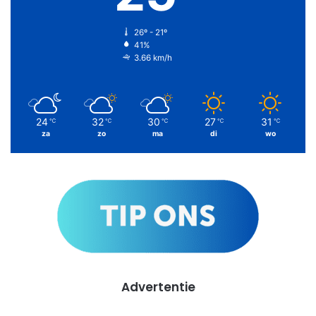
26º - 21º
41%
3.66 km/h
24
32
30
27
31
℃
℃
℃
℃
℃
za
zo
ma
di
wo
Advertentie