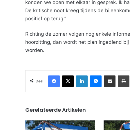
konden we open met elkaar in gesprek. Ik ha
De kritische noot kreeg tijdens de bijeenkoms
positief op terug.”
Richting de zomer volgen nog enkele informe
hoorzitting, dan wordt het plan ingediend bi
worden.
Facebook
X
LinkedIn
Messenger
Deel via Email
Deel
Gerelateerde Artikelen