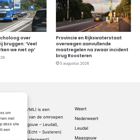
choloog over
Provincie en Rijkswaterstaat
ij bruggen: ‘Veel
overwegen aanvullende
ken we niet op’
maatregelen na zwaar incident
brug Roosteren
026
5 augustus 2026
Weert
den-Limburg (VML) is een
ies om
kingsverband van de omroepen
emmen met
Nederweert
p deze site
rmond – Maasgouw – Leudal),
Leudal
it een
dalen), SOL2 (Echt – Susteren)
Maasgouw
FM (Weert – Nederweert)