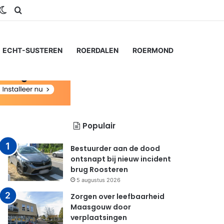
gram
SS
Switch skin
Zoeken naar...
ECHT-SUSTEREN
ROERDALEN
ROERMOND
Populair
Bestuurder aan de dood
ontsnapt bij nieuw incident
brug Roosteren
5 augustus 2026
Zorgen over leefbaarheid
Maasgouw door
verplaatsingen