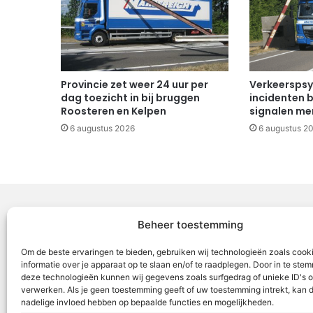
Provincie zet weer 24 uur per
Verkeerspsy
dag toezicht in bij bruggen
incidenten b
Roosteren en Kelpen
signalen mer
6 augustus 2026
6 augustus 2
Beheer toestemming
Voor Mid
Om de beste ervaringen te bieden, gebruiken wij technologieën zoals cook
samenwer
informatie over je apparaat op te slaan en/of te raadplegen. Door in te st
deze technologieën kunnen wij gegevens zoals surfgedrag of unieke ID's o
ML5 (Roe
verwerken. Als je geen toestemming geeft of uw toestemming intrekt, kan d
OR6 (Roer
nadelige invloed hebben op bepaalde functies en mogelijkheden.
en Weert