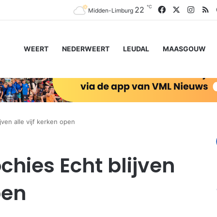
℃
Facebook
X
Insta
R
22
Midden-Limburg
WEERT
NEDERWEERT
LEUDAL
MAASGOUW
jven alle vijf kerken open
chies Echt blijven
pen