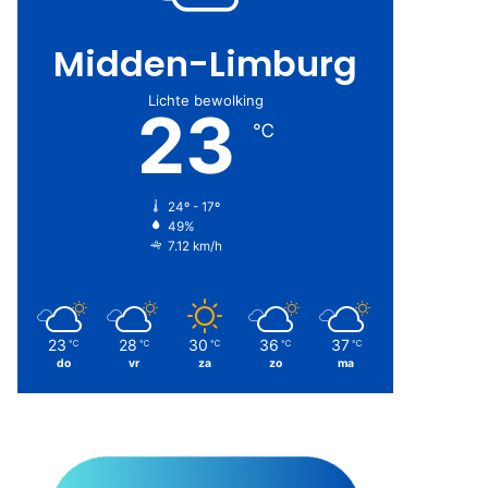
Midden-Limburg
Lichte bewolking
23
℃
24º - 17º
49%
7.12 km/h
23
28
30
36
37
℃
℃
℃
℃
℃
do
vr
za
zo
ma