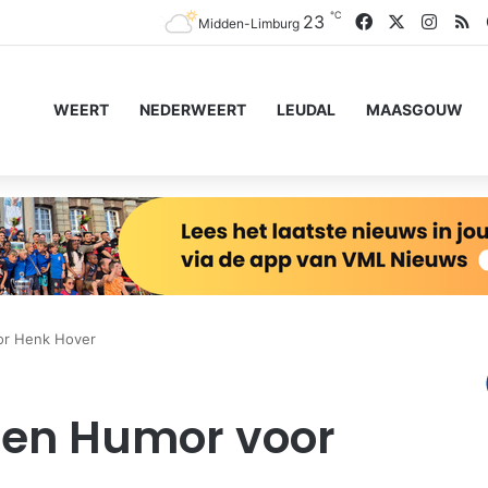
℃
Facebook
X
Insta
R
23
Midden-Limburg
WEERT
NEDERWEERT
LEUDAL
MAASGOUW
or Henk Hover
den Humor voor