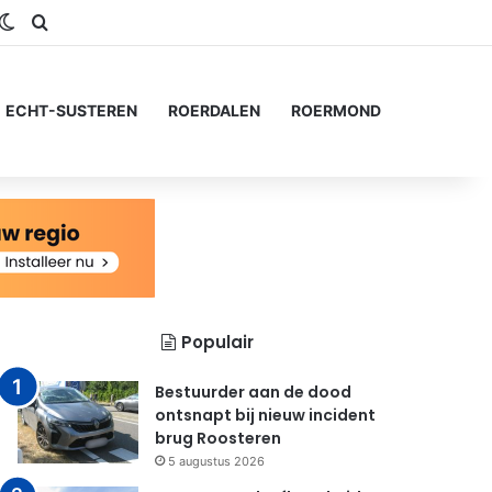
gram
SS
Switch skin
Zoeken naar...
ECHT-SUSTEREN
ROERDALEN
ROERMOND
Populair
Bestuurder aan de dood
ontsnapt bij nieuw incident
brug Roosteren
5 augustus 2026