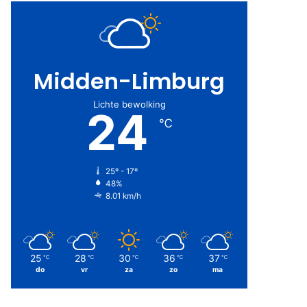
Midden-Limburg
Lichte bewolking
24
℃
25º - 17º
48%
8.01 km/h
25
28
30
36
37
℃
℃
℃
℃
℃
do
vr
za
zo
ma