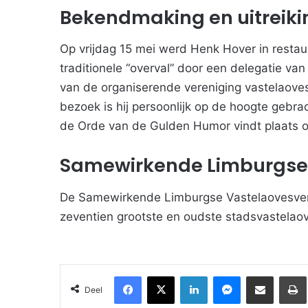
Bekendmaking en uitreiki
Op vrijdag 15 mei werd Henk Hover in restaur
traditionele “overval” door een delegatie v
van de organiserende vereniging vastelaovesv
bezoek is hij persoonlijk op de hoogte gebrac
de Orde van de Gulden Humor vindt plaats op
Samewirkende Limburgse 
De Samewirkende Limburgse Vastelaovesveren
zeventien grootste en oudste stadsvastelao
Facebook
X
LinkedIn
Messenger
Deel via Email
Deel