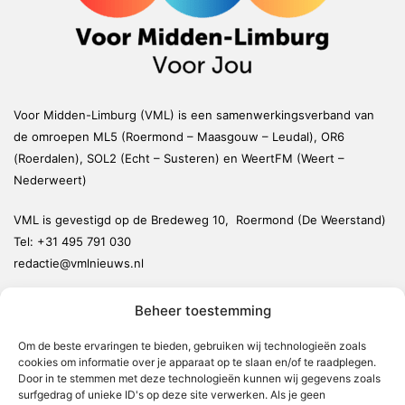
Voor Midden-Limburg (VML) is een samenwerkingsverband van
de omroepen ML5 (Roermond – Maasgouw – Leudal), OR6
(Roerdalen), SOL2 (Echt – Susteren) en WeertFM (Weert –
Nederweert)
VML is gevestigd op de Bredeweg 10, Roermond (De Weerstand)
Tel:
+31 495 791 030
redactie@vmlnieuws.nl
Beheer toestemming
Weert
Nederweert
Om de beste ervaringen te bieden, gebruiken wij technologieën zoals
cookies om informatie over je apparaat op te slaan en/of te raadplegen.
Leudal
Door in te stemmen met deze technologieën kunnen wij gegevens zoals
Maasgouw
surfgedrag of unieke ID's op deze site verwerken. Als je geen