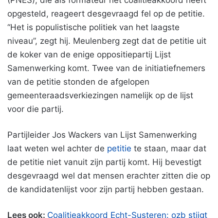
(PNES), die als formateur het coalitieakkoord heeft
opgesteld, reageert desgevraagd fel op de petitie.
“Het is populistische politiek van het laagste
niveau”, zegt hij. Meulenberg zegt dat de petitie uit
de koker van de enige oppositiepartij Lijst
Samenwerking komt. Twee van de initiatiefnemers
van de petitie stonden de afgelopen
gemeenteraadsverkiezingen namelijk op de lijst
voor die partij.
Partijleider Jos Wackers van Lijst Samenwerking
laat weten wel achter de
petitie
te staan, maar dat
de petitie niet vanuit zijn partij komt. Hij bevestigt
desgevraagd wel dat mensen erachter zitten die op
de kandidatenlijst voor zijn partij hebben gestaan.
Lees ook:
Coalitieakkoord Echt-Susteren: ozb stijgt