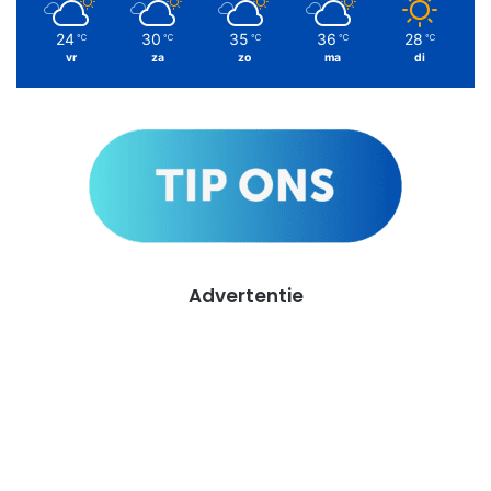
24
30
35
36
28
℃
℃
℃
℃
℃
vr
za
zo
ma
di
Advertentie