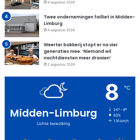
4 augustus 2026
Twee ondernemingen failliet in Midden-
Limburg
4 augustus 2026
Weerter bakkerij stopt er na vier
generaties mee: ‘Niemand wil
nachtdiensten meer draaien’
2 augustus 2026
8
℃
Midden-Limburg
24º - 8º
83%
1.16 km/h
Lichte bewolking