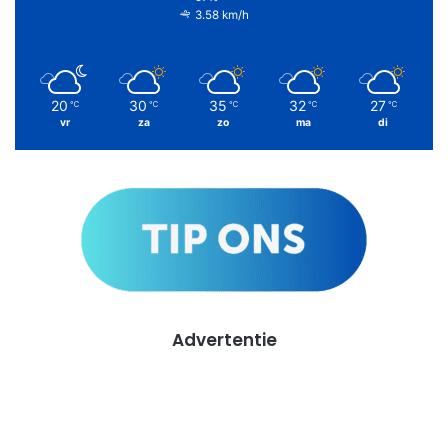
3.58 km/h
20
30
35
32
27
℃
℃
℃
℃
℃
vr
za
zo
ma
di
Advertentie