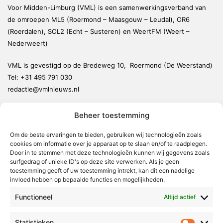
Voor Midden-Limburg (VML) is een samenwerkingsverband van
de omroepen ML5 (Roermond – Maasgouw – Leudal), OR6
(Roerdalen), SOL2 (Echt – Susteren) en WeertFM (Weert –
Nederweert)
VML is gevestigd op de Bredeweg 10, Roermond (De Weerstand)
Tel:
+31 495 791 030
redactie@vmlnieuws.nl
Beheer toestemming
Weert
Nederweert
Om de beste ervaringen te bieden, gebruiken wij technologieën zoals
cookies om informatie over je apparaat op te slaan en/of te raadplegen.
Leudal
Door in te stemmen met deze technologieën kunnen wij gegevens zoals
Maasgouw
surfgedrag of unieke ID's op deze site verwerken. Als je geen
toestemming geeft of uw toestemming intrekt, kan dit een nadelige
Echt-Susteren
invloed hebben op bepaalde functies en mogelijkheden.
Roerdalen
Functioneel
Altijd actief
Roermond
Statistieken