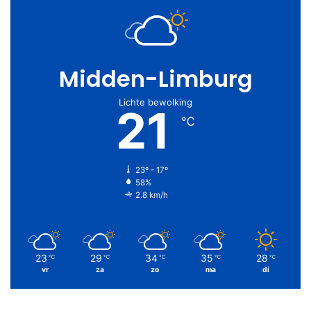
Midden-Limburg
Lichte bewolking
21
℃
23º - 17º
58%
2.8 km/h
23
29
34
35
28
℃
℃
℃
℃
℃
vr
za
zo
ma
di