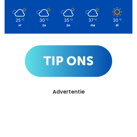
25
30
35
37
30
℃
℃
℃
℃
℃
vr
za
zo
ma
di
Advertentie