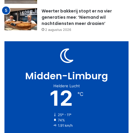
Weerter bakkerij stopt er na vier
generaties mee: ‘Niemand wil
nachtdiensten meer draaien’
2 augustus 2026
Midden-Limburg
Heldere Lucht
12
℃
25º - 11º
74%
1.91 km/h