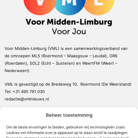
Voor Midden-Limburg (VML) is een samenwerkingsverband van
de omroepen ML5 (Roermond – Maasgouw – Leudal), OR6
(Roerdalen), SOL2 (Echt – Susteren) en WeertFM (Weert –
Nederweert)
VML is gevestigd op de Bredeweg 10, Roermond (De Weerstand)
Tel:
+31 495 791 030
redactie@vmlnieuws.nl
Beheer toestemming
Weert
Nederweert
Om de beste ervaringen te bieden, gebruiken wij technologieën zoals
cookies om informatie over je apparaat op te slaan en/of te raadplegen.
Leudal