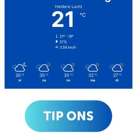
Heldere Lucht
21
℃
21º - 18º
57%
3.58 km/h
20
30
35
32
27
℃
℃
℃
℃
℃
vr
za
zo
ma
di