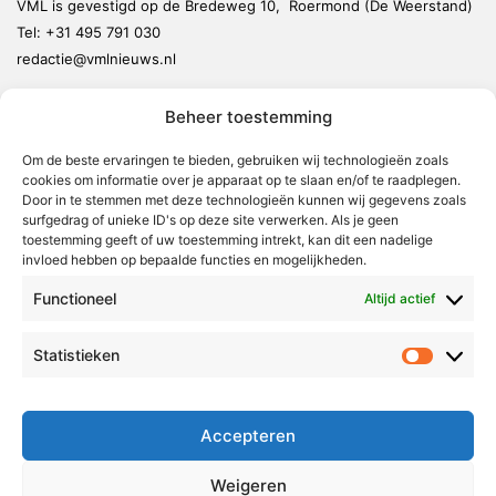
VML is gevestigd op de Bredeweg 10, Roermond (De Weerstand)
Tel:
+31 495 791 030
redactie@vmlnieuws.nl
Beheer toestemming
Weert
Nederweert
Om de beste ervaringen te bieden, gebruiken wij technologieën zoals
cookies om informatie over je apparaat op te slaan en/of te raadplegen.
Leudal
Door in te stemmen met deze technologieën kunnen wij gegevens zoals
Maasgouw
surfgedrag of unieke ID's op deze site verwerken. Als je geen
toestemming geeft of uw toestemming intrekt, kan dit een nadelige
Echt-Susteren
invloed hebben op bepaalde functies en mogelijkheden.
Roerdalen
Functioneel
Altijd actief
Roermond
Statistieken
Statistie
Over Voor Midden-Limburg
Radio & TV
Accepteren
Redactie
Ambities
Weigeren