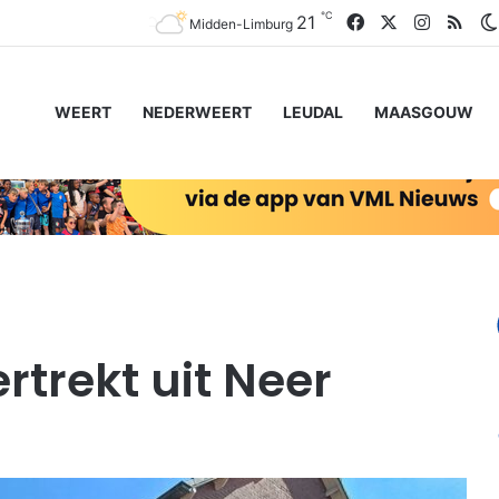
℃
Facebook
X
Instagr
RSS
21
Midden-Limburg
WEERT
NEDERWEERT
LEUDAL
MAASGOUW
rtrekt uit Neer