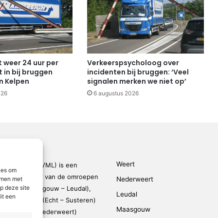
t weer 24 uur per
Verkeerspsycholoog over
 in bij bruggen
incidenten bij bruggen: ‘Veel
n Kelpen
signalen merken we niet op’
026
6 augustus 2026
Weert
den-Limburg (VML) is een
ies om
kingsverband van de omroepen
emmen met
Nederweert
p deze site
rmond – Maasgouw – Leudal),
Leudal
it een
dalen), SOL2 (Echt – Susteren)
Maasgouw
FM (Weert – Nederweert)