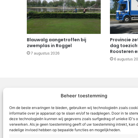
Blauwalg aangetroffen bij
Provincie ze
zwemplas in Roggel
dag toezicht
Roosteren e
7 augustus 2026
6 augustus 2
Beheer toestemming
Voor Mid
Om de beste ervaringen te bieden, gebruiken wij technologieën zoals cook
samenwer
informatie over je apparaat op te slaan en/of te raadplegen. Door in te st
deze technologieën kunnen wij gegevens zoals surfgedrag of unieke ID's o
ML5 (Roe
verwerken. Als je geen toestemming geeft of uw toestemming intrekt, kan d
OR6 (Roer
nadelige invloed hebben op bepaalde functies en mogelijkheden.
en Weert