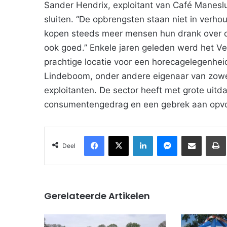
Sander Hendrix, exploitant van Café Maneslu
sluiten. “De opbrengsten staan niet in verhoud
kopen steeds meer mensen hun drank over 
ook goed.” Enkele jaren geleden werd het V
prachtige locatie voor een horecagelegenheid.
Lindeboom, onder andere eigenaar van zowel
exploitanten. De sector heeft met grote ui
consumentengedrag en een gebrek aan opvo
Facebook
X
LinkedIn
Messenger
Deel via Email
Deel
Gerelateerde Artikelen