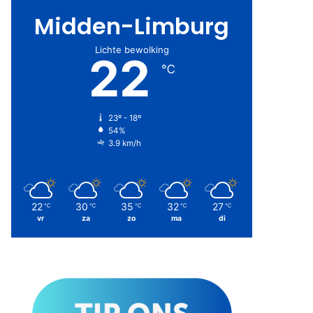
Midden-Limburg
Lichte bewolking
22
℃
23º - 18º
54%
3.9 km/h
22
30
35
32
27
℃
℃
℃
℃
℃
vr
za
zo
ma
di