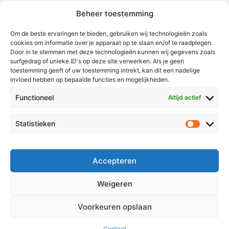
Beheer toestemming
Weert
Nederweert
Om de beste ervaringen te bieden, gebruiken wij technologieën zoals
cookies om informatie over je apparaat op te slaan en/of te raadplegen.
Leudal
Door in te stemmen met deze technologieën kunnen wij gegevens zoals
Maasgouw
surfgedrag of unieke ID's op deze site verwerken. Als je geen
toestemming geeft of uw toestemming intrekt, kan dit een nadelige
Echt-Susteren
invloed hebben op bepaalde functies en mogelijkheden.
Roerdalen
Functioneel
Altijd actief
Roermond
Statistieken
Statistie
Over Voor Midden-Limburg
Radio & TV
Accepteren
Redactie
Ambities
Weigeren
Klachtenprocedure
Voorkeuren opslaan
Contact