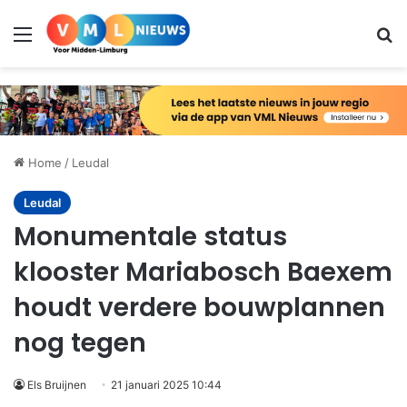
Menu
Zo
Home
/
Leudal
Leudal
Monumentale status
klooster Mariabosch Baexem
houdt verdere bouwplannen
nog tegen
Els Bruijnen
21 januari 2025 10:44