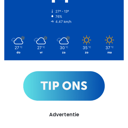
27º - 13º
76%
4.47 km/h
27
27
30
35
37
℃
℃
℃
℃
℃
do
vr
za
zo
ma
Advertentie