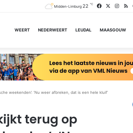
℃
Facebook
X
Insta
R
22
Midden-Limburg
WEERT
NEDERWEERT
LEUDAL
MAASGOUW
ische weekenden’: ‘Nu weer afbreken, dat is een hele kluif’
ijkt terug op