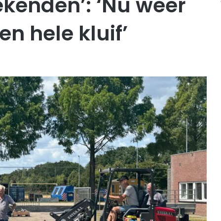
ekenden’: ‘Nu weer
en hele kluif’