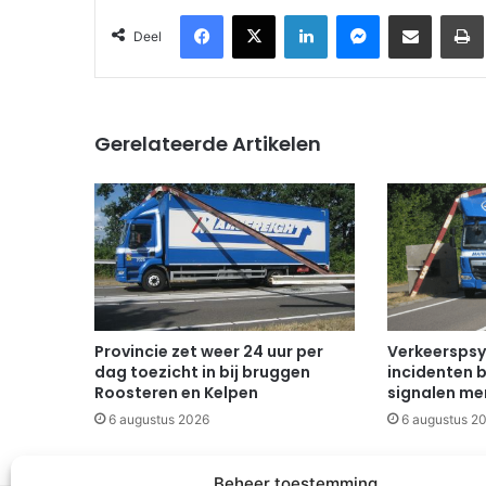
Facebook
X
LinkedIn
Messenger
Deel via Email
Deel
Gerelateerde Artikelen
Provincie zet weer 24 uur per
Verkeerspsy
dag toezicht in bij bruggen
incidenten b
Roosteren en Kelpen
signalen mer
6 augustus 2026
6 augustus 2
Beheer toestemming