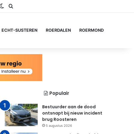
gram
SS
Switch skin
Zoeken naar...
ECHT-SUSTEREN
ROERDALEN
ROERMOND
Populair
Bestuurder aan de dood
ontsnapt bij nieuw incident
brug Roosteren
5 augustus 2026