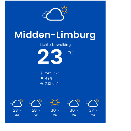
Midden-Limburg
Lichte bewolking
23
℃
24º - 17º
49%
7.12 km/h
23
28
30
36
37
℃
℃
℃
℃
℃
do
vr
za
zo
ma