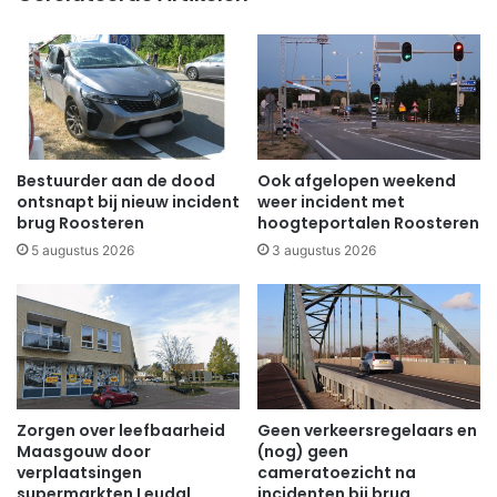
Bestuurder aan de dood
Ook afgelopen weekend
ontsnapt bij nieuw incident
weer incident met
brug Roosteren
hoogteportalen Roosteren
5 augustus 2026
3 augustus 2026
Zorgen over leefbaarheid
Geen verkeersregelaars en
Maasgouw door
(nog) geen
verplaatsingen
cameratoezicht na
supermarkten Leudal
incidenten bij brug