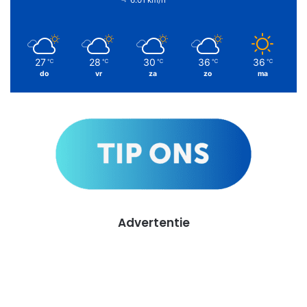
6.01 km/h
27
28
30
36
36
℃
℃
℃
℃
℃
do
vr
za
zo
ma
Advertentie