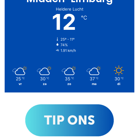
Heldere Lucht
12
℃
25º - 11º
74%
1.91 km/h
25
30
35
37
30
℃
℃
℃
℃
℃
vr
za
zo
ma
di