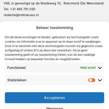
VML is gevestigd op de Bredeweg 10, Roermond (De Weerstand)
Tel:
+31 495 791 030
redactie@vmlnieuws.nl
Beheer toestemming
Weert
Nederweert
Om de beste ervaringen te bieden, gebruiken wij technologieën zoals
cookies om informatie over je apparaat op te slaan en/of te raadplegen.
Leudal
Door in te stemmen met deze technologieën kunnen wij gegevens zoals
Maasgouw
surfgedrag of unieke ID's op deze site verwerken. Als je geen
toestemming geeft of uw toestemming intrekt, kan dit een nadelige
Echt-Susteren
invloed hebben op bepaalde functies en mogelijkheden.
Roerdalen
Functioneel
Altijd actief
Roermond
Statistieken
Statistie
Over Voor Midden-Limburg
Radio & TV
Accepteren
Redactie
Ambities
Weigeren