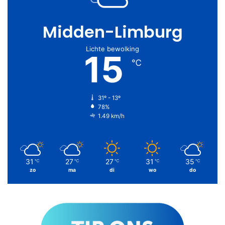
Midden-Limburg
Lichte bewolking
15
℃
31º - 13º
78%
1.49 km/h
31
27
27
31
35
℃
℃
℃
℃
℃
zo
ma
di
wo
do