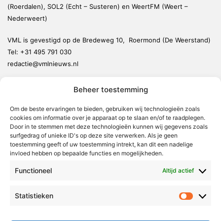
(Roerdalen), SOL2 (Echt – Susteren) en WeertFM (Weert –
Nederweert)
VML is gevestigd op de Bredeweg 10, Roermond (De Weerstand)
Tel:
+31 495 791 030
redactie@vmlnieuws.nl
Beheer toestemming
Weert
Nederweert
Om de beste ervaringen te bieden, gebruiken wij technologieën zoals
cookies om informatie over je apparaat op te slaan en/of te raadplegen.
Leudal
Door in te stemmen met deze technologieën kunnen wij gegevens zoals
Maasgouw
surfgedrag of unieke ID's op deze site verwerken. Als je geen
toestemming geeft of uw toestemming intrekt, kan dit een nadelige
Echt-Susteren
invloed hebben op bepaalde functies en mogelijkheden.
Roerdalen
Functioneel
Altijd actief
Roermond
Statistieken
Statistie
Over Voor Midden-Limburg