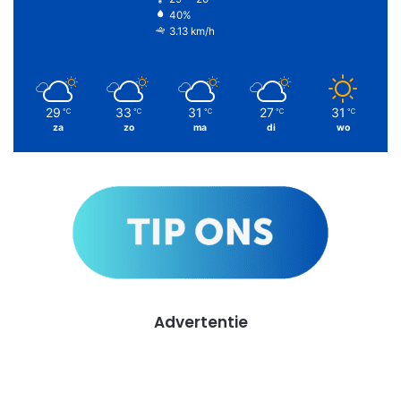
40%
3.13 km/h
29
33
31
27
31
℃
℃
℃
℃
℃
za
zo
ma
di
wo
Advertentie