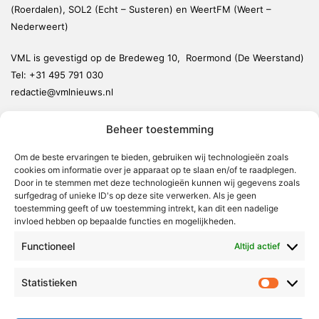
(Roerdalen), SOL2 (Echt – Susteren) en WeertFM (Weert –
Nederweert)
VML is gevestigd op de Bredeweg 10, Roermond (De Weerstand)
Tel:
+31 495 791 030
redactie@vmlnieuws.nl
Beheer toestemming
Weert
Nederweert
Om de beste ervaringen te bieden, gebruiken wij technologieën zoals
cookies om informatie over je apparaat op te slaan en/of te raadplegen.
Leudal
Door in te stemmen met deze technologieën kunnen wij gegevens zoals
Maasgouw
surfgedrag of unieke ID's op deze site verwerken. Als je geen
toestemming geeft of uw toestemming intrekt, kan dit een nadelige
Echt-Susteren
invloed hebben op bepaalde functies en mogelijkheden.
Roerdalen
Functioneel
Altijd actief
Roermond
Statistieken
Statistie
Over Voor Midden-Limburg