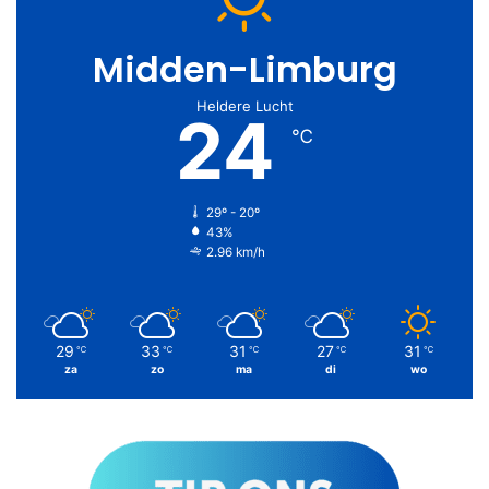
Midden-Limburg
Heldere Lucht
24
℃
29º - 20º
43%
2.96 km/h
29
33
31
27
31
℃
℃
℃
℃
℃
za
zo
ma
di
wo