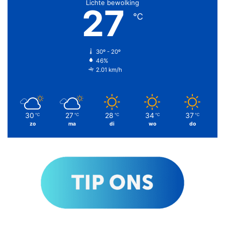
Lichte bewolking
27
℃
30º - 20º
46%
2.01 km/h
30
27
28
34
37
℃
℃
℃
℃
℃
zo
ma
di
wo
do