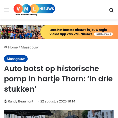
Menu
Zo
Home
/
Maasgouw
Maasgouw
Auto botst op historische
pomp in hartje Thorn: ‘In drie
stukken’
Randy Beaumont
22 augustus 2025 16:14