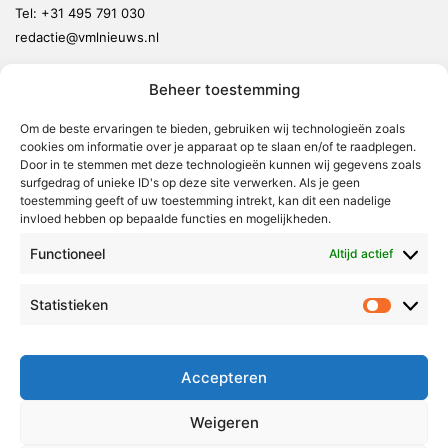
Tel:
+31 495 791 030
redactie@vmlnieuws.nl
Beheer toestemming
Weert
Nederweert
Om de beste ervaringen te bieden, gebruiken wij technologieën zoals
cookies om informatie over je apparaat op te slaan en/of te raadplegen.
Leudal
Door in te stemmen met deze technologieën kunnen wij gegevens zoals
Maasgouw
surfgedrag of unieke ID's op deze site verwerken. Als je geen
toestemming geeft of uw toestemming intrekt, kan dit een nadelige
Echt-Susteren
invloed hebben op bepaalde functies en mogelijkheden.
Roerdalen
Functioneel
Altijd actief
Roermond
Statistieken
Statistie
Over Voor Midden-Limburg
Radio & TV
Accepteren
Redactie
Ambities
Weigeren