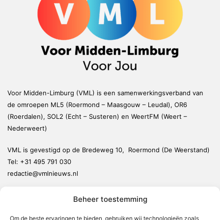
Voor Midden-Limburg (VML) is een samenwerkingsverband van
de omroepen ML5 (Roermond – Maasgouw – Leudal), OR6
(Roerdalen), SOL2 (Echt – Susteren) en WeertFM (Weert –
Nederweert)
VML is gevestigd op de Bredeweg 10, Roermond (De Weerstand)
Tel:
+31 495 791 030
redactie@vmlnieuws.nl
Beheer toestemming
Weert
Nederweert
Om de beste ervaringen te bieden, gebruiken wij technologieën zoals