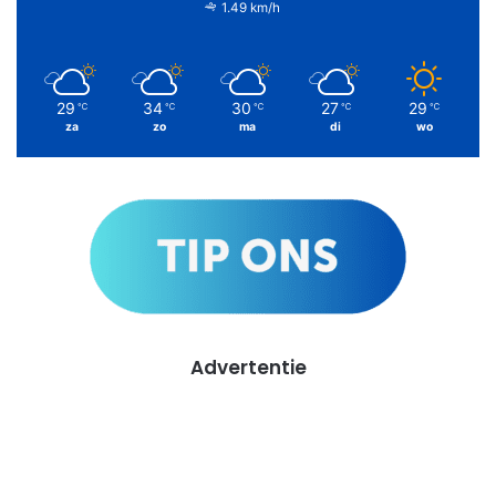
1.49 km/h
29
34
30
27
29
℃
℃
℃
℃
℃
za
zo
ma
di
wo
Advertentie