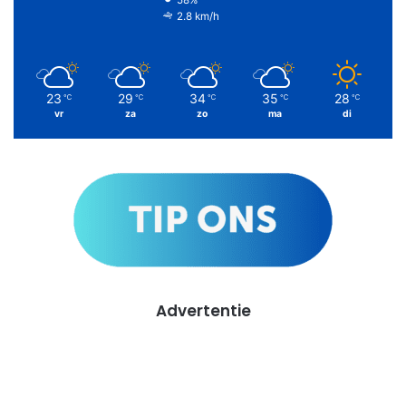
58%
2.8 km/h
23
29
34
35
28
℃
℃
℃
℃
℃
vr
za
zo
ma
di
Advertentie