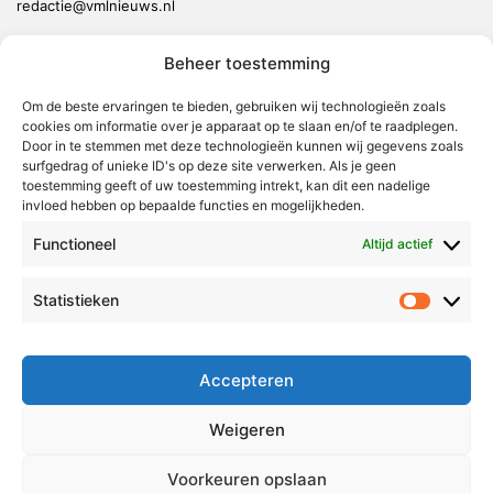
redactie@vmlnieuws.nl
Beheer toestemming
Weert
Nederweert
Om de beste ervaringen te bieden, gebruiken wij technologieën zoals
cookies om informatie over je apparaat op te slaan en/of te raadplegen.
Leudal
Door in te stemmen met deze technologieën kunnen wij gegevens zoals
Maasgouw
surfgedrag of unieke ID's op deze site verwerken. Als je geen
toestemming geeft of uw toestemming intrekt, kan dit een nadelige
Echt-Susteren
invloed hebben op bepaalde functies en mogelijkheden.
Roerdalen
Functioneel
Altijd actief
Roermond
Statistieken
Statistie
Over Voor Midden-Limburg
Radio & TV
Accepteren
Redactie
Ambities
Weigeren
Klachtenprocedure
Voorkeuren opslaan