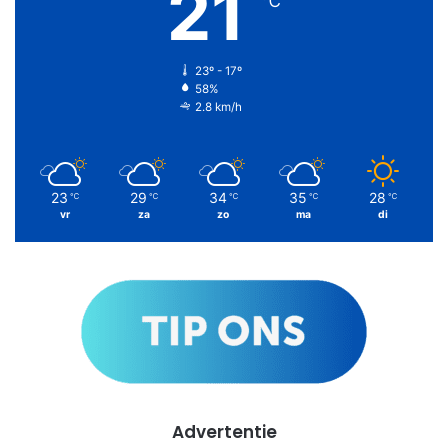
21
℃
23º - 17º
58%
2.8 km/h
23
29
34
35
28
℃
℃
℃
℃
℃
vr
za
zo
ma
di
Advertentie