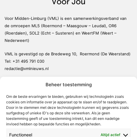
Voor Midden-Limburg (VML) is een samenwerkingsverband van
de omroepen ML5 (Roermond – Maasgouw – Leudal), OR6
(Roerdalen), SOL2 (Echt – Susteren) en WeertFM (Weert –
Nederweert)
VML is gevestigd op de Bredeweg 10, Roermond (De Weerstand)
Tel:
+31 495 791 030
redactie@vmlnieuws.nl
Beheer toestemming
Weert
Nederweert
Om de beste ervaringen te bieden, gebruiken wij technologieën zoals
cookies om informatie over je apparaat op te slaan en/of te raadplegen.
Leudal
Door in te stemmen met deze technologieën kunnen wij gegevens zoals
Maasgouw
surfgedrag of unieke ID's op deze site verwerken. Als je geen
toestemming geeft of uw toestemming intrekt, kan dit een nadelige
Echt-Susteren
invloed hebben op bepaalde functies en mogelijkheden.
Roerdalen
Functioneel
Altijd actief