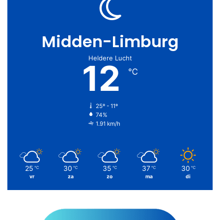
Midden-Limburg
Heldere Lucht
12
℃
25º - 11º
74%
1.91 km/h
25
30
35
37
30
℃
℃
℃
℃
℃
vr
za
zo
ma
di