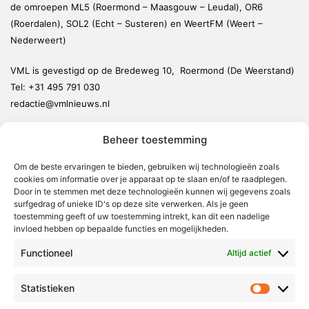
de omroepen ML5 (Roermond – Maasgouw – Leudal), OR6
(Roerdalen), SOL2 (Echt – Susteren) en WeertFM (Weert –
Nederweert)
VML is gevestigd op de Bredeweg 10, Roermond (De Weerstand)
Tel:
+31 495 791 030
redactie@vmlnieuws.nl
Beheer toestemming
Weert
Nederweert
Om de beste ervaringen te bieden, gebruiken wij technologieën zoals
cookies om informatie over je apparaat op te slaan en/of te raadplegen.
Leudal
Door in te stemmen met deze technologieën kunnen wij gegevens zoals
Maasgouw
surfgedrag of unieke ID's op deze site verwerken. Als je geen
toestemming geeft of uw toestemming intrekt, kan dit een nadelige
Echt-Susteren
invloed hebben op bepaalde functies en mogelijkheden.
Roerdalen
Functioneel
Altijd actief
Roermond
Statistieken
Statistie
Over Voor Midden-Limburg