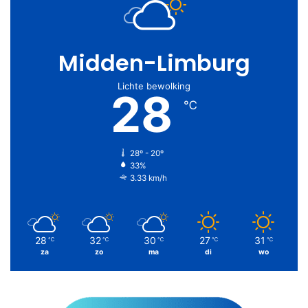
Midden-Limburg
Lichte bewolking
28
℃
28º - 20º
33%
3.33 km/h
28
32
30
27
31
℃
℃
℃
℃
℃
za
zo
ma
di
wo