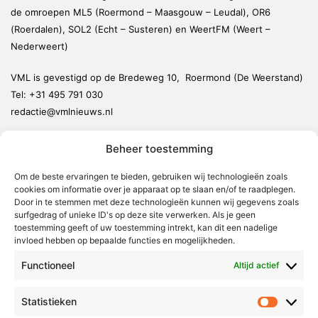
de omroepen ML5 (Roermond – Maasgouw – Leudal), OR6
(Roerdalen), SOL2 (Echt – Susteren) en WeertFM (Weert –
Nederweert)
VML is gevestigd op de Bredeweg 10, Roermond (De Weerstand)
Tel:
+31 495 791 030
redactie@vmlnieuws.nl
Beheer toestemming
Weert
Nederweert
Om de beste ervaringen te bieden, gebruiken wij technologieën zoals
cookies om informatie over je apparaat op te slaan en/of te raadplegen.
Leudal
Door in te stemmen met deze technologieën kunnen wij gegevens zoals
Maasgouw
surfgedrag of unieke ID's op deze site verwerken. Als je geen
toestemming geeft of uw toestemming intrekt, kan dit een nadelige
Echt-Susteren
invloed hebben op bepaalde functies en mogelijkheden.
Roerdalen
Functioneel
Altijd actief
Roermond
Statistieken
Statistie
Over Voor Midden-Limburg