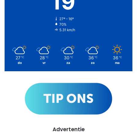
19
27º - 16º
70%
5.31 km/h
27
28
30
36
36
℃
℃
℃
℃
℃
do
vr
za
zo
ma
Advertentie