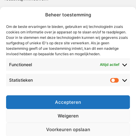
Beheer toestemming
Weert
Nederweert
Om de beste ervaringen te bieden, gebruiken wij technologieën zoals
cookies om informatie over je apparaat op te slaan en/of te raadplegen.
Leudal
Door in te stemmen met deze technologieën kunnen wij gegevens zoals
Maasgouw
surfgedrag of unieke ID's op deze site verwerken. Als je geen
toestemming geeft of uw toestemming intrekt, kan dit een nadelige
Echt-Susteren
invloed hebben op bepaalde functies en mogelijkheden.
Roerdalen
Functioneel
Altijd actief
Roermond
Statistieken
Statistie
Over Voor Midden-Limburg
Radio & TV
Accepteren
Redactie
Ambities
Weigeren
Klachtenprocedure
Voorkeuren opslaan