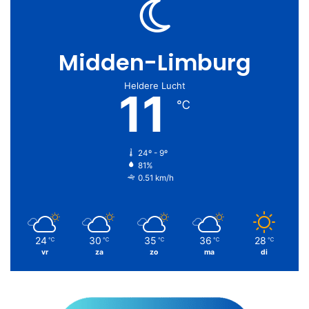
Midden-Limburg
Heldere Lucht
11
℃
24º - 9º
81%
0.51 km/h
24
30
35
36
28
℃
℃
℃
℃
℃
vr
za
zo
ma
di