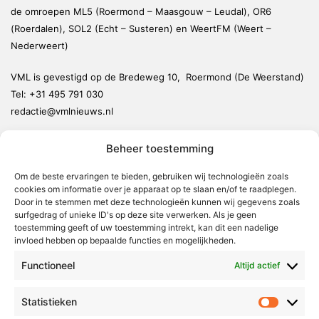
de omroepen ML5 (Roermond – Maasgouw – Leudal), OR6
(Roerdalen), SOL2 (Echt – Susteren) en WeertFM (Weert –
Nederweert)
VML is gevestigd op de Bredeweg 10, Roermond (De Weerstand)
Tel:
+31 495 791 030
redactie@vmlnieuws.nl
Beheer toestemming
Weert
Nederweert
Om de beste ervaringen te bieden, gebruiken wij technologieën zoals
cookies om informatie over je apparaat op te slaan en/of te raadplegen.
Leudal
Door in te stemmen met deze technologieën kunnen wij gegevens zoals
Maasgouw
surfgedrag of unieke ID's op deze site verwerken. Als je geen
toestemming geeft of uw toestemming intrekt, kan dit een nadelige
Echt-Susteren
invloed hebben op bepaalde functies en mogelijkheden.
Roerdalen
Functioneel
Altijd actief
Roermond
Statistieken
Statistie
Over Voor Midden-Limburg