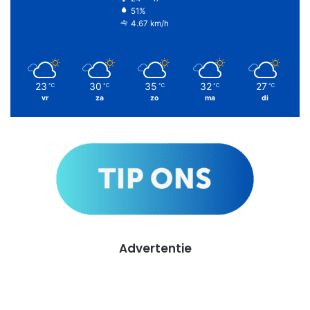
51%
4.67 km/h
23
30
35
32
27
℃
℃
℃
℃
℃
vr
za
zo
ma
di
Advertentie