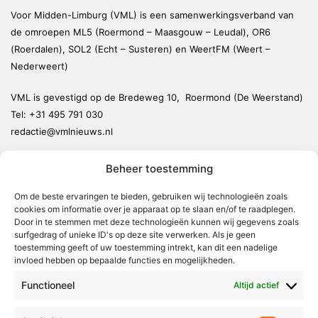
Voor Midden-Limburg (VML) is een samenwerkingsverband van
de omroepen ML5 (Roermond – Maasgouw – Leudal), OR6
(Roerdalen), SOL2 (Echt – Susteren) en WeertFM (Weert –
Nederweert)
VML is gevestigd op de Bredeweg 10, Roermond (De Weerstand)
Tel:
+31 495 791 030
redactie@vmlnieuws.nl
Beheer toestemming
Weert
Nederweert
Om de beste ervaringen te bieden, gebruiken wij technologieën zoals
cookies om informatie over je apparaat op te slaan en/of te raadplegen.
Leudal
Door in te stemmen met deze technologieën kunnen wij gegevens zoals
Maasgouw
surfgedrag of unieke ID's op deze site verwerken. Als je geen
toestemming geeft of uw toestemming intrekt, kan dit een nadelige
Echt-Susteren
invloed hebben op bepaalde functies en mogelijkheden.
Roerdalen
Functioneel
Altijd actief
Roermond