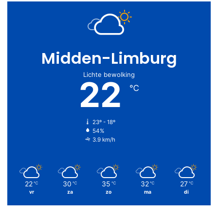
Midden-Limburg
Lichte bewolking
22
℃
23º - 18º
54%
3.9 km/h
22
30
35
32
27
℃
℃
℃
℃
℃
vr
za
zo
ma
di