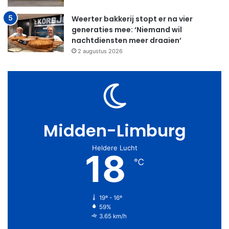
Weerter bakkerij stopt er na vier
generaties mee: ‘Niemand wil
nachtdiensten meer draaien’
2 augustus 2026
Midden-Limburg
Heldere Lucht
18
℃
19º - 16º
59%
3.65 km/h