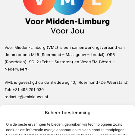
Voor Midden-Limburg (VML) is een samenwerkingsverband van
de omroepen ML5 (Roermond – Maasgouw – Leudal), OR6
(Roerdalen), SOL2 (Echt – Susteren) en WeertFM (Weert –
Nederweert)
VML is gevestigd op de Bredeweg 10, Roermond (De Weerstand)
Tel:
+31 495 791 030
redactie@vmlnieuws.nl
Beheer toestemming
Weert
Nederweert
Om de beste ervaringen te bieden, gebruiken wij technologieën zoals
cookies om informatie over je apparaat op te slaan en/of te raadplegen.
Leudal