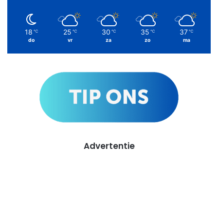
18
25
30
35
37
℃
℃
℃
℃
℃
do
vr
za
zo
ma
Advertentie