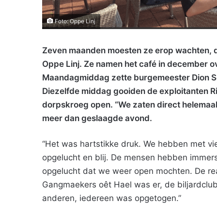
Foto: Oppe Linj
Zeven maanden moesten ze erop wachten, de 
Oppe Linj. Ze namen het café in december 
Maandagmiddag zette burgemeester Dion Sch
Diezelfde middag gooiden de exploitanten R
dorpskroeg open. “We zaten direct helemaal 
meer dan geslaagde avond.
“Het was hartstikke druk. We hebben met vi
opgelucht en blij. De mensen hebben imme
opgelucht dat we weer open mochten. De rea
Gangmaekers oêt Hael was er, de biljardclub,
anderen, iedereen was opgetogen.”