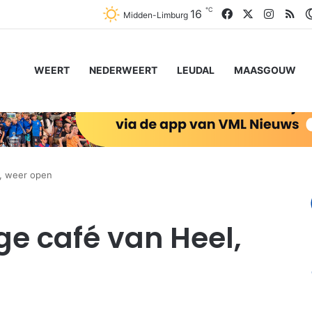
℃
Facebook
X
Instag
RS
16
Midden-Limburg
WEERT
NEDERWEERT
LEUDAL
MAASGOUW
l, weer open
ige café van Heel,