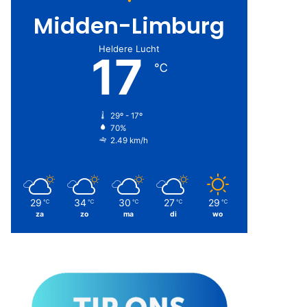
Midden-Limburg
Heldere Lucht
17
℃
29º - 17º
70%
2.49 km/h
29
34
30
27
29
℃
℃
℃
℃
℃
za
zo
ma
di
wo