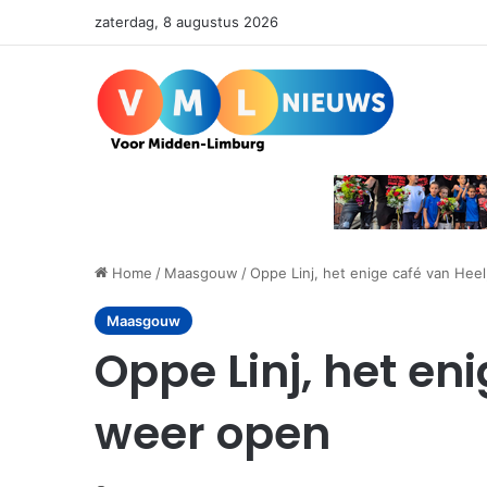
zaterdag, 8 augustus 2026
Home
/
Maasgouw
/
Oppe Linj, het enige café van Hee
Maasgouw
Oppe Linj, het en
weer open