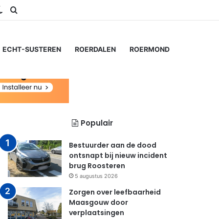
ram
S
Switch skin
Zoeken naar...
ECHT-SUSTEREN
ROERDALEN
ROERMOND
Populair
Bestuurder aan de dood
ontsnapt bij nieuw incident
brug Roosteren
5 augustus 2026
Zorgen over leefbaarheid
Maasgouw door
verplaatsingen