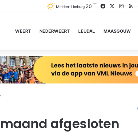
℃
Facebook
X
Insta
R
20
Midden-Limburg
WEERT
NEDERWEERT
LEUDAL
MAASGOUW
n
 maand afgesloten