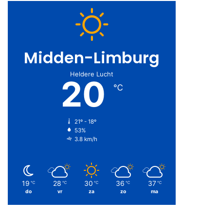
Midden-Limburg
Heldere Lucht
20
℃
21º - 18º
53%
3.8 km/h
19
28
30
36
37
℃
℃
℃
℃
℃
do
vr
za
zo
ma