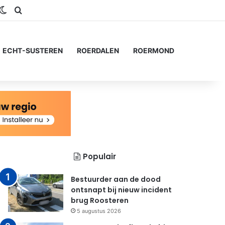
gram
SS
Switch skin
Zoeken naar...
ECHT-SUSTEREN
ROERDALEN
ROERMOND
Populair
Bestuurder aan de dood
ontsnapt bij nieuw incident
brug Roosteren
5 augustus 2026