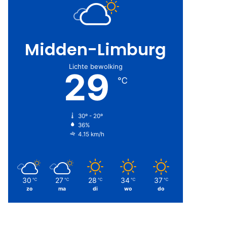
Midden-Limburg
Lichte bewolking
29
℃
30º - 20º
36%
4.15 km/h
30
27
28
34
37
℃
℃
℃
℃
℃
zo
ma
di
wo
do