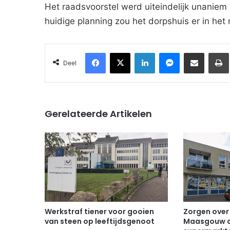
Het raadsvoorstel werd uiteindelijk unani
huidige planning zou het dorpshuis er in het
Facebook
X
LinkedIn
Messenger
Deel via Email
Deel
Gerelateerde Artikelen
Werkstraf tiener voor gooien
Zorgen over
van steen op leeftijdsgenoot
Maasgouw d