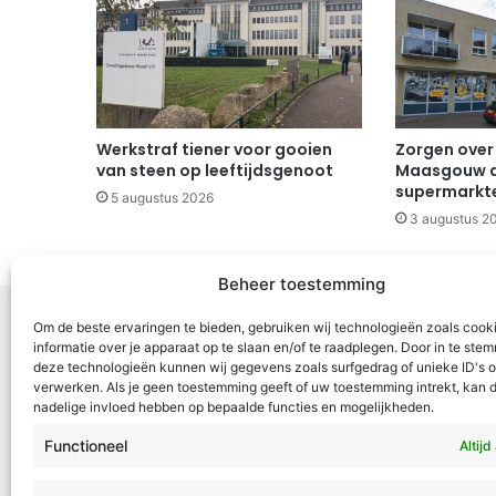
Werkstraf tiener voor gooien
Zorgen over
van steen op leeftijdsgenoot
Maasgouw d
supermarkte
5 augustus 2026
3 augustus 2
Beheer toestemming
Om de beste ervaringen te bieden, gebruiken wij technologieën zoals cook
informatie over je apparaat op te slaan en/of te raadplegen. Door in te st
deze technologieën kunnen wij gegevens zoals surfgedrag of unieke ID's o
Voor Mid
verwerken. Als je geen toestemming geeft of uw toestemming intrekt, kan d
nadelige invloed hebben op bepaalde functies en mogelijkheden.
samenwer
ML5 (Roe
Functioneel
Altijd
OR6 (Roer
en Weert