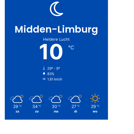
Midden-Limburg
Heldere Lucht
10
℃
29º - 9º
83%
1.81 km/h
29
34
30
27
29
℃
℃
℃
℃
℃
za
zo
ma
di
wo