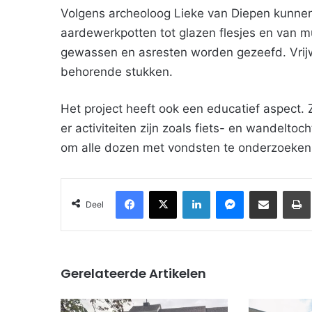
Volgens archeoloog Lieke van Diepen kunnen e
aardewerkpotten tot glazen flesjes en van 
gewassen en asresten worden gezeefd. Vrijwi
behorende stukken.
Het project heeft ook een educatief aspect.
er activiteiten zijn zoals fiets- en wandeltoc
om alle dozen met vondsten te onderzoeken
Facebook
X
LinkedIn
Messenger
Deel via Email
Deel
Gerelateerde Artikelen