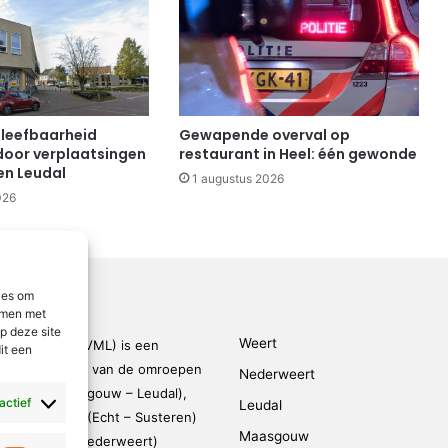
 leefbaarheid
Gewapende overval op
oor verplaatsingen
restaurant in Heel: één gewonde
n Leudal
1 augustus 2026
026
ies om
emmen met
p deze site
Weert
den-Limburg (VML) is een
it een
kingsverband van de omroepen
Nederweert
rmond – Maasgouw – Leudal),
 actief
Leudal
dalen), SOL2 (Echt – Susteren)
Maasgouw
FM (Weert – Nederweert)