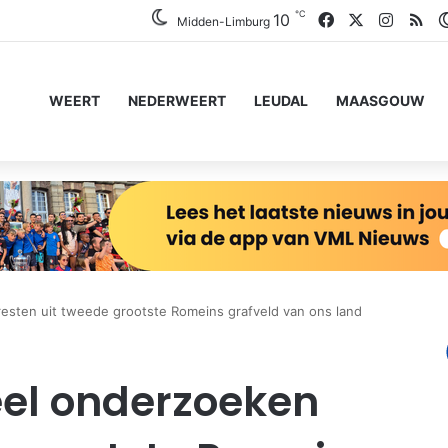
℃
Facebook
X
Instag
RS
10
Midden-Limburg
WEERT
NEDERWEERT
LEUDAL
MAASGOUW
resten uit tweede grootste Romeins grafveld van ons land
Heel onderzoeken