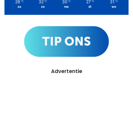
28
32
30
27
31
℃
℃
℃
℃
℃
za
zo
ma
di
wo
Advertentie