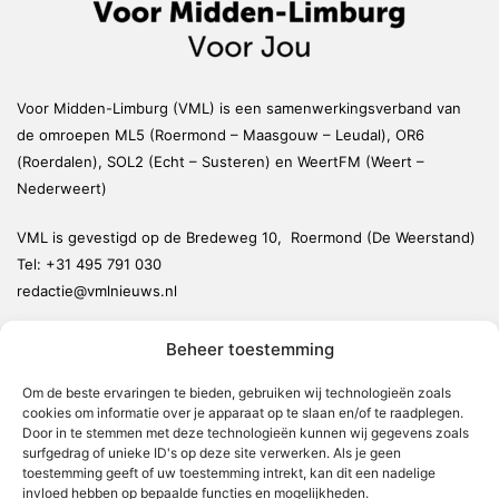
Voor Midden-Limburg (VML) is een samenwerkingsverband van
de omroepen ML5 (Roermond – Maasgouw – Leudal), OR6
(Roerdalen), SOL2 (Echt – Susteren) en WeertFM (Weert –
Nederweert)
VML is gevestigd op de Bredeweg 10, Roermond (De Weerstand)
Tel:
+31 495 791 030
redactie@vmlnieuws.nl
Beheer toestemming
Weert
Nederweert
Om de beste ervaringen te bieden, gebruiken wij technologieën zoals
cookies om informatie over je apparaat op te slaan en/of te raadplegen.
Leudal
Door in te stemmen met deze technologieën kunnen wij gegevens zoals
Maasgouw
surfgedrag of unieke ID's op deze site verwerken. Als je geen
toestemming geeft of uw toestemming intrekt, kan dit een nadelige
Echt-Susteren
invloed hebben op bepaalde functies en mogelijkheden.