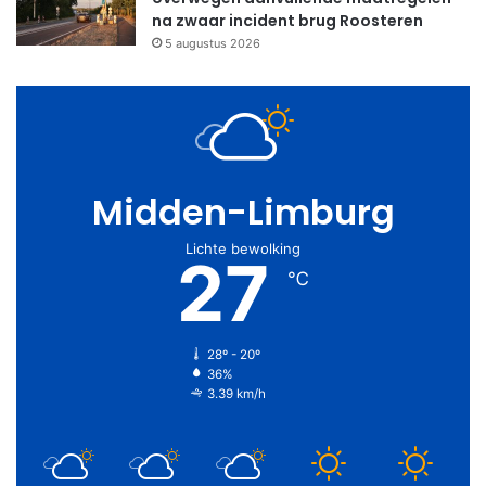
na zwaar incident brug Roosteren
5 augustus 2026
Midden-Limburg
Lichte bewolking
27
℃
28º - 20º
36%
3.39 km/h