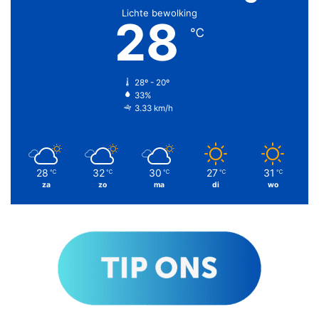
Lichte bewolking
28
℃
28º - 20º
33%
3.33 km/h
28
32
30
27
31
℃
℃
℃
℃
℃
za
zo
ma
di
wo