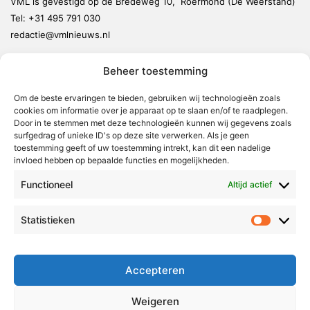
VML is gevestigd op de Bredeweg 10, Roermond (De Weerstand)
Tel:
+31 495 791 030
redactie@vmlnieuws.nl
Beheer toestemming
Weert
Nederweert
Om de beste ervaringen te bieden, gebruiken wij technologieën zoals
cookies om informatie over je apparaat op te slaan en/of te raadplegen.
Leudal
Door in te stemmen met deze technologieën kunnen wij gegevens zoals
Maasgouw
surfgedrag of unieke ID's op deze site verwerken. Als je geen
toestemming geeft of uw toestemming intrekt, kan dit een nadelige
Echt-Susteren
invloed hebben op bepaalde functies en mogelijkheden.
Roerdalen
Functioneel
Altijd actief
Roermond
Statistieken
Statistie
Over Voor Midden-Limburg
Radio & TV
Accepteren
Redactie
Ambities
Weigeren