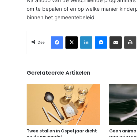
Na afloop van de verschillende programma’s 
om te bepalen of en op welke manier kinderpar
binnen het gemeentebeleid.
Facebook
X
LinkedIn
Messenger
Deel via Email
Deel
Gerelateerde Artikelen
Twee stallen in Ospel jaar dicht
Geen animo
na drugsvondst
papierinzam