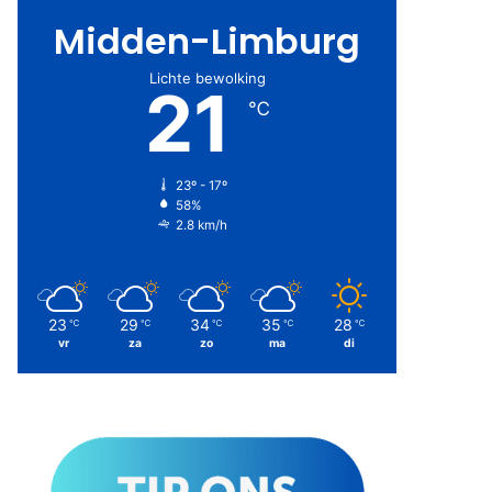
Midden-Limburg
Lichte bewolking
21
℃
23º - 17º
58%
2.8 km/h
23
29
34
35
28
℃
℃
℃
℃
℃
vr
za
zo
ma
di