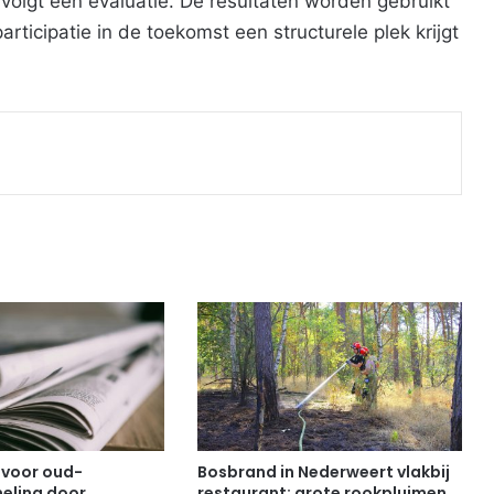
volgt een evaluatie. De resultaten worden gebruikt
ticipatie in de toekomst een structurele plek krijgt
Print
 voor oud-
Bosbrand in Nederweert vlakbij
eling door
restaurant: grote rookpluimen