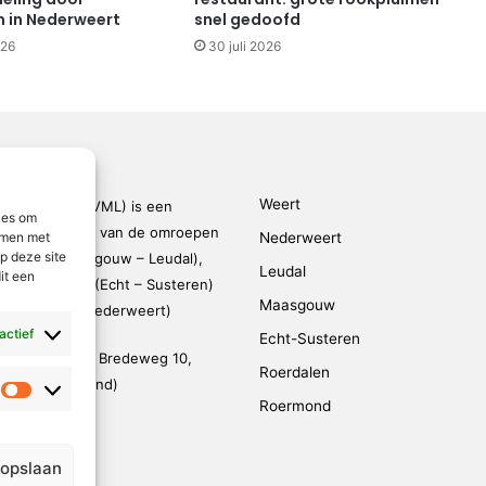
n in Nederweert
snel gedoofd
026
30 juli 2026
Weert
den-Limburg (VML) is een
ies om
kingsverband van de omroepen
Nederweert
emmen met
p deze site
rmond – Maasgouw – Leudal),
Leudal
it een
dalen), SOL2 (Echt – Susteren)
Maasgouw
FM (Weert – Nederweert)
 actief
Echt-Susteren
evestigd op de Bredeweg 10,
Roerdalen
 (De Weerstand)
Statistieken
Roermond
95 791 030
@vmlnieuws.nl
 opslaan