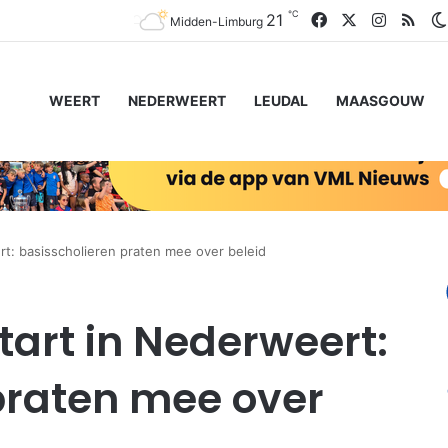
℃
Facebook
X
Instagr
RSS
21
Midden-Limburg
WEERT
NEDERWEERT
LEUDAL
MAASGOUW
rt: basisscholieren praten mee over beleid
tart in Nederweert:
praten mee over