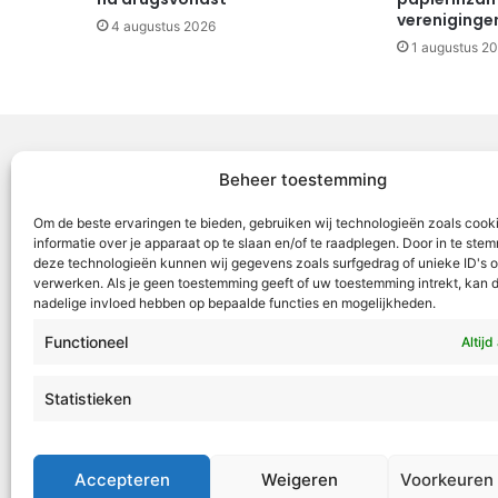
vereniginge
4 augustus 2026
1 augustus 2
Beheer toestemming
Voor Mid
Om de beste ervaringen te bieden, gebruiken wij technologieën zoals cook
samenwer
informatie over je apparaat op te slaan en/of te raadplegen. Door in te st
deze technologieën kunnen wij gegevens zoals surfgedrag of unieke ID's o
ML5 (Roe
verwerken. Als je geen toestemming geeft of uw toestemming intrekt, kan d
OR6 (Roer
nadelige invloed hebben op bepaalde functies en mogelijkheden.
en Weert
Functioneel
Altijd
VML is g
Roermond
Statistieken
Tel:
+31 4
redactie
Accepteren
Weigeren
Voorkeuren