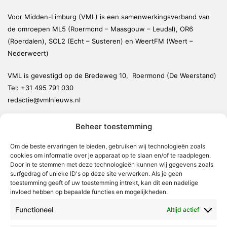
Voor Midden-Limburg (VML) is een samenwerkingsverband van
de omroepen ML5 (Roermond – Maasgouw – Leudal), OR6
(Roerdalen), SOL2 (Echt – Susteren) en WeertFM (Weert –
Nederweert)
VML is gevestigd op de Bredeweg 10, Roermond (De Weerstand)
Tel:
+31 495 791 030
redactie@vmlnieuws.nl
Beheer toestemming
Weert
Nederweert
Om de beste ervaringen te bieden, gebruiken wij technologieën zoals
cookies om informatie over je apparaat op te slaan en/of te raadplegen.
Leudal
Door in te stemmen met deze technologieën kunnen wij gegevens zoals
Maasgouw
surfgedrag of unieke ID's op deze site verwerken. Als je geen
toestemming geeft of uw toestemming intrekt, kan dit een nadelige
Echt-Susteren
invloed hebben op bepaalde functies en mogelijkheden.
Roerdalen
Functioneel
Altijd actief
Roermond