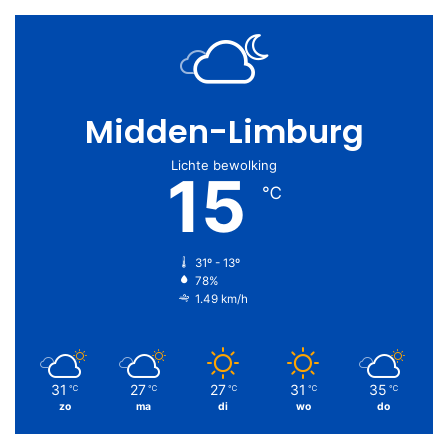
Midden-Limburg
Lichte bewolking
15
℃
31º - 13º
78%
1.49 km/h
31
27
27
31
35
℃
℃
℃
℃
℃
zo
ma
di
wo
do