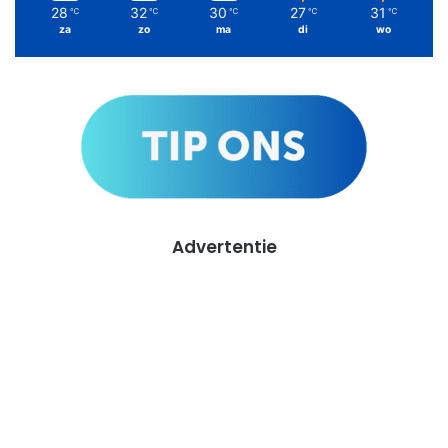
28
32
30
27
31
℃
℃
℃
℃
℃
za
zo
ma
di
wo
Advertentie