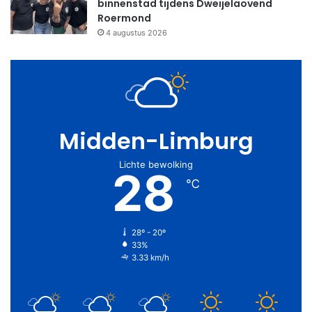
binnenstad tijdens Dweijelaovend
Roermond
4 augustus 2026
Midden-Limburg
Lichte bewolking
28
℃
28º - 20º
33%
3.33 km/h