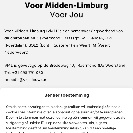
Voor Midden-Limburg (VML) is een samenwerkingsverband van
de omroepen ML5 (Roermond – Maasgouw – Leudal), OR6
(Roerdalen), SOL2 (Echt – Susteren) en WeertFM (Weert –
Nederweert)
VML is gevestigd op de Bredeweg 10, Roermond (De Weerstand)
Tel:
+31 495 791 030
redactie@vmlnieuws.nl
Beheer toestemming
Weert
Nederweert
Om de beste ervaringen te bieden, gebruiken wij technologieën zoals
cookies om informatie over je apparaat op te slaan en/of te raadplegen.
Leudal
Door in te stemmen met deze technologieën kunnen wij gegevens zoals
Maasgouw
surfgedrag of unieke ID's op deze site verwerken. Als je geen
toestemming geeft of uw toestemming intrekt, kan dit een nadelige
Echt-Susteren