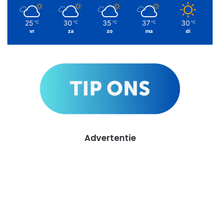
25
30
35
37
30
℃
℃
℃
℃
℃
vr
za
zo
ma
di
Advertentie