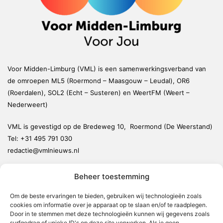
Voor Midden-Limburg (VML) is een samenwerkingsverband van
de omroepen ML5 (Roermond – Maasgouw – Leudal), OR6
(Roerdalen), SOL2 (Echt – Susteren) en WeertFM (Weert –
Nederweert)
VML is gevestigd op de Bredeweg 10, Roermond (De Weerstand)
Tel:
+31 495 791 030
redactie@vmlnieuws.nl
Beheer toestemming
Weert
Nederweert
Om de beste ervaringen te bieden, gebruiken wij technologieën zoals
cookies om informatie over je apparaat op te slaan en/of te raadplegen.
Leudal
Door in te stemmen met deze technologieën kunnen wij gegevens zoals
Maasgouw
surfgedrag of unieke ID's op deze site verwerken. Als je geen