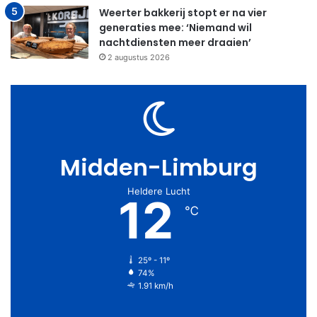
Weerter bakkerij stopt er na vier
generaties mee: ‘Niemand wil
nachtdiensten meer draaien’
2 augustus 2026
Midden-Limburg
Heldere Lucht
12
℃
25º - 11º
74%
1.91 km/h